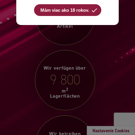
Wir handeln mit
9 500
check
Mám viac ako 18 rokov.
Artikel
Wir verfügen über
9 800
2
m
Lagerflächen
Nastavenie Cookies
Wir betreiben