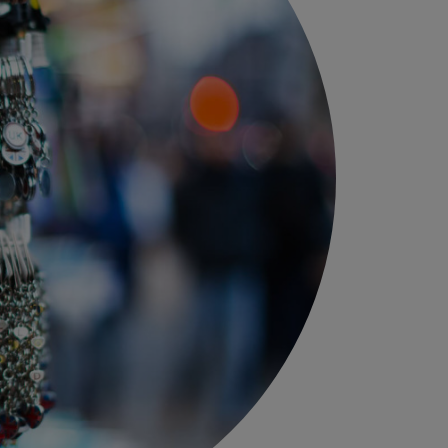
d Ihr Transport.
 über
Wir betreiben
0
470
Verkaufsstellen in
der Slowakei
en