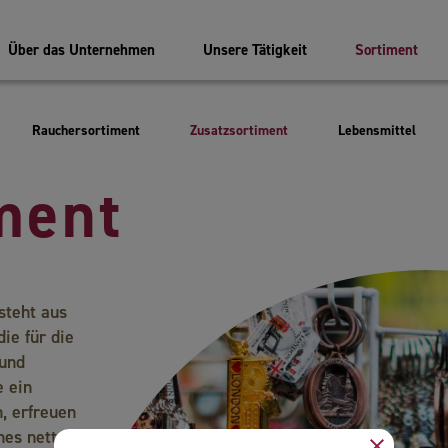
Über das Unternehmen
Unsere Tätigkeit
Sortiment
Rauchersortiment
Zusatzsortiment
Lebensmittel
ment
Zuverläss
steht aus
Partner
ie für die
 und
e ein
, erfreuen
nes netten
close