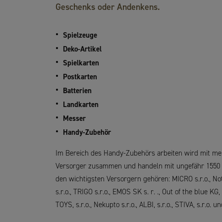
Geschenks oder Andenkens.
DE
Spielzeuge
Deko-Artikel
Über das Unternehmen
Spielkarten
Unsere Tätigkeit
Postkarten
Sortiment
Batterien
Vertriebsnetz
Landkarten
Messer
Kontakt
Handy-Zubehör
B2B-System
Im Bereich des Handy-Zubehörs arbeiten wird mit me
Versorger zusammen und handeln mit ungefähr 1550 A
den wichtigsten Versorgern gehören: MICRO s.r.o., No
s.r.o., TRIGO s.r.o., EMOS SK s. r. ., Out of the blue KG
TOYS, s.r.o., Nekupto s.r.o., ALBI, s.r.o., STIVA, s.r.o. u