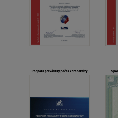
DE
Über das Unternehmen
Unsere Tätigkeit
Sortiment
Vertriebsnetz
Kontakt
Podpora prevádzky počas koronakrízy
Spol
B2B-System