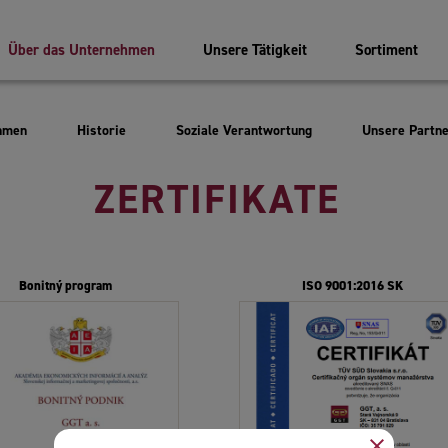
Über das Unternehmen
Unsere Tätigkeit
Sortiment
Historie
Soziale Verantwortung
Unsere Partn
hmen
ZERTIFIKATE
Zuverläss
Bonitný program
ISO 9001:2016 SK
Partner
close