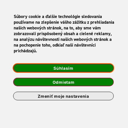
SK
Súbory cookie a ďalšie technológie sledovania
používame na zlepšenie vášho zážitku z prehliadania
našich webových stránok, na to, aby sme vám
zobrazovali prispôsobený obsah a cielené reklamy,
na analýzu návštevnosti našich webových stránok a
AKTUALITY
na pochopenie toho, odkiaľ naši návštevníci
prichádzajú.
NOVINKA - Darčeková
Súhlasím
karta Zľavomat
Odmietam
2. SEPTEMBER 2020
Zmeniť moje nastavenia
Od dnešného dňa si na vybraných predajných bodoch v
našej maloobchodnej sieti môžete zakúpiť darčekové
close
karty Zľavomat.
Táto stránka zobrazuje produkty, ktoré
sú určené len pre osoby staršie ako 18 rokov.