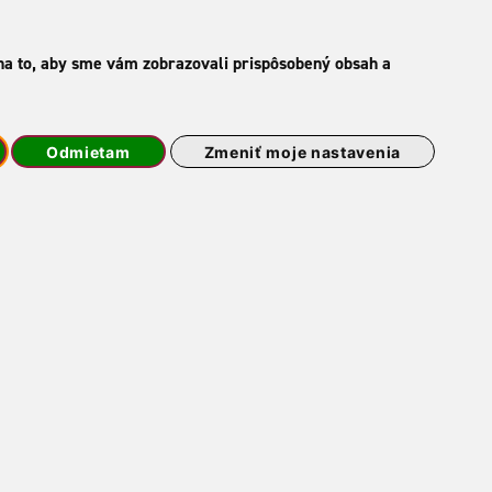
eť
Kariéra
Kontakt
B2B systém
 na to, aby sme vám zobrazovali prispôsobený obsah a
neri
Certifikáty
Odmietam
Zmeniť moje nastavenia