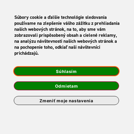
SK
Súbory cookie a ďalšie technológie sledovania
používame na zlepšenie vášho zážitku z prehliadania
našich webových stránok, na to, aby sme vám
zobrazovali prispôsobený obsah a cielené reklamy,
na analýzu návštevnosti našich webových stránok a
AKTUALITY
na pochopenie toho, odkiaľ naši návštevníci
prichádzajú.
Otvorili sme pre Vás
Súhlasím
novú predajňu OC
Podunajská Brána
Odmietam
1. APRÍL 2026
Zmeniť moje nastavenia
Otvorili sme pre Vás novú predajňu OC Podunajská
close
Brána
Táto stránka zobrazuje produkty, ktoré
sú určené len pre osoby staršie ako 18 rokov.
Od 1.4.2026 vás srdečne pozývame do novej predajne v